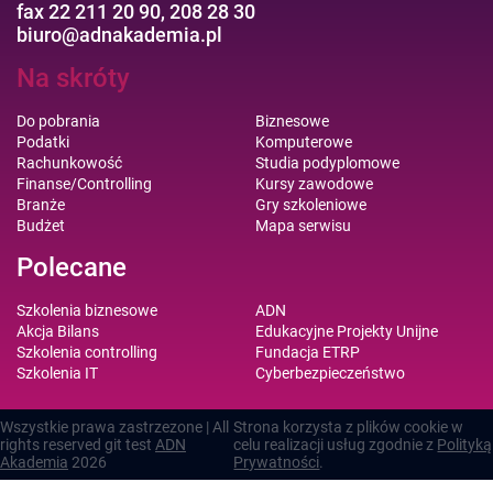
fax 22 211 20 90, 208 28 30
biuro@adnakademia.pl
Na skróty
Do pobrania
Biznesowe
Podatki
Komputerowe
Rachunkowość
Studia podyplomowe
Finanse/Controlling
Kursy zawodowe
Branże
Gry szkoleniowe
Budżet
Mapa serwisu
Polecane
Szkolenia biznesowe
ADN
Akcja Bilans
Edukacyjne Projekty Unijne
Szkolenia controlling
Fundacja ETRP
Szkolenia IT
Cyberbezpieczeństwo
Wszystkie prawa zastrzezone | All
Strona korzysta z plików cookie w
rights reserved git test
ADN
celu realizacji usług zgodnie z
Polityką
Akademia
2026
Prywatności
.