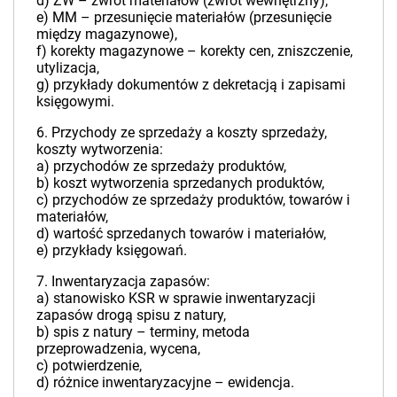
d) ZW – zwrot materiałów (zwrot wewnętrzny),
e) MM – przesunięcie materiałów (przesunięcie
między magazynowe),
f) korekty magazynowe – korekty cen, zniszczenie,
utylizacja,
g) przykłady dokumentów z dekretacją i zapisami
księgowymi.
6. Przychody ze sprzedaży a koszty sprzedaży,
koszty wytworzenia:
a) przychodów ze sprzedaży produktów,
b) koszt wytworzenia sprzedanych produktów,
c) przychodów ze sprzedaży produktów, towarów i
materiałów,
d) wartość sprzedanych towarów i materiałów,
e) przykłady księgowań.
7. Inwentaryzacja zapasów:
a) stanowisko KSR w sprawie inwentaryzacji
zapasów drogą spisu z natury,
b) spis z natury – terminy, metoda
przeprowadzenia, wycena,
c) potwierdzenie,
d) różnice inwentaryzacyjne – ewidencja.